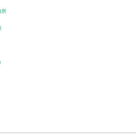
務所
所
p）