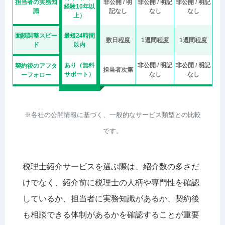
担当者の実務知
非公開 / 明
非公開 / 明記
非公開 / 明記
経験10年以
識
記なし
なし
なし
上）
面談調整スピー
最短24時間
数日程度
1週間程度
1週間程度
ド
以内
あり（無料
非公開 / 明記
非公開 / 明記
契約後のアフタ
担当者次第
サポート）
なし
なし
ーフォロー
※各社の公開情報に基づく、一般的なサービス類型との比較
です。
税理士紹介サービスを選ぶ際は、紹介数の多さだ
けでなく、紹介前に税理士の人柄や専門性を確認
しているか、担当者に実務知識があるか、契約後
も相談できる体制があるかを確認することが重要