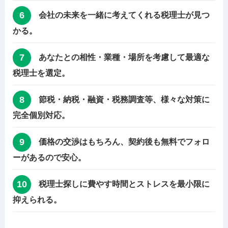
6
会社の未来を一緒に考えてくれる税理士が見つ
かる。
7
あなたとの相性・業種・場所を考慮して最適な
税理士を選定。
8
節税・納税・融資・税務調査等、様々な対策に
完全個別対応。
9
価格の交渉はもちろん、契約後も無料でフォロ
ーがあるので安心。
10
税理士探しに費やす時間とストレスを最小限に
抑えられる。