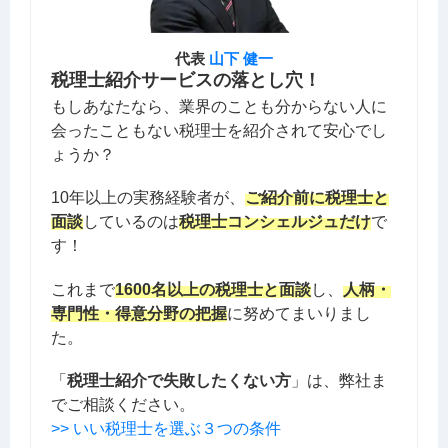
代表
山下 健一
税理士紹介サービスの落とし穴！
もしあなたなら、業界のことも分からない人に
会ったこともない税理士を紹介されて安心でし
ょうか？
10年以上の実務経験者が、
ご紹介前に税理士と
面談
しているのは
税理士コンシェルジュだけ
で
す！
これまで
1600名以上の税理士と面談
し、
人柄・
専門性・得意分野の把握
に努めてまいりまし
た。
「
税理士紹介で失敗したくない方
」は、弊社ま
でご相談ください。
>> いい税理士を選ぶ３つの条件