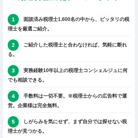
1
面談済み税理士1,600名の中から、ピッタリの税
理士を厳選ご紹介。
2
ご紹介した税理士と合わなければ、気軽に断れ
る。
3
実務経験10年以上の税理士コンシェルジュに何
でも相談できる。
4
手数料は一切不要。※税理士からの広告料で運
営。企業様は完全無料。
5
しがらみを気にせず、まず自分では探せない税
理士が見つかる。