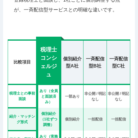
が、一斉配信型サービスとの明確な違いです。
税理士
コンシ
個別紹介
一斉配信
一斉配信
比較項目
ェルジ
型A社
型B社
型C社
ュ
税理士コンシェルジュと一般的な税理士紹介サービス（個
あり（全員
税理士との事前
非公開 / 明記
非公開 / 明記
と面談済
一部あり
面談
なし
なし
み）
個別紹介
紹介・マッチン
（1社ずつ
個別紹介
一括配信
一括配信
グ形式
調整）
あり（実務