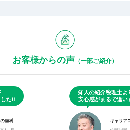
お客様からの声
（一部ご紹介）
が
知人の紹介税理士よ
した!!
安心感がまるで違い
みの歯科
キャリア
野重人 様
代表取締役 