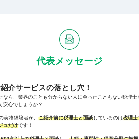
代表メッセージ
士紹介サービスの落とし穴！
たなら、業界のことも分からない人に会ったこともない税理士
て安心でしょうか？
上の実務経験者が、
ご紹介前に税理士と面談
しているのは
税理士
ジュだけ
です！
1600名以上の税理士と面談
し、
人柄・専門性・得意分野の把握