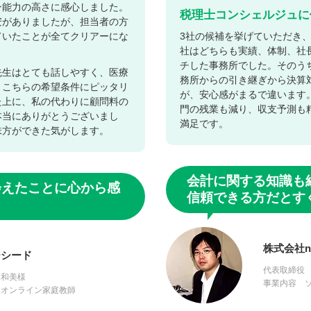
ン能力の高さに感心しました。
税理士コンシェルジュに
安がありましたが、担当者の方
ていたことが全てクリアーにな
3社の候補を挙げていただき
社はどちらも実績、体制、社
チした事務所でした。そのう
先生はとても話しやすく、医療
務所からの引き継ぎから決算
。こちらの希望条件にピッタリ
が、安心感がまるで違います
た上に、私の代わりに顧問料の
門の残業も減り、収支予測も
本当にありがとうございまし
満足です。
味方ができた気がします。
会計に関する知識も
会えたことに心から感
信頼できる方だとすぐ
株式会社na
ーシード
代表取締役
木和美様
事業内容 
 オンライン家庭教師