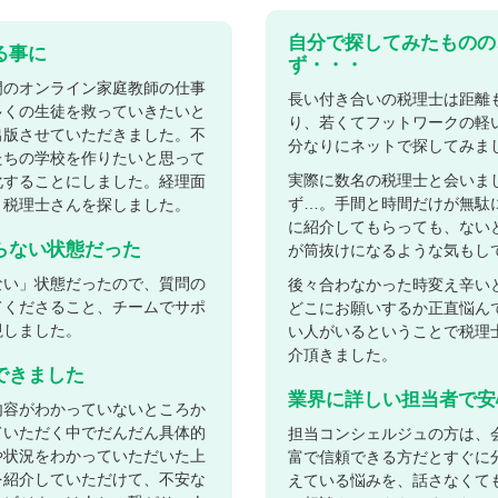
自分で探してみたものの
る事に
ず・・・
門のオンライン家庭教師の仕事
長い付き合いの税理士は距離
多くの生徒を救っていきたいと
り、若くてフットワークの軽
出版させていただきました。不
分なりにネットで探してみま
たちの学校を作りたいと思って
実際に数名の税理士と会いま
化することにしました。経理面
ず…。手間と時間だけが無駄
、税理士さんを探しました。
に紹介してもらっても、ない
らない状態だった
が筒抜けになるような気もし
ない」状態だったので、質問の
後々合わなかった時変え辛い
てくださること、チームでサポ
どこにお願いするか正直悩ん
視しました。
い人がいるということで税理
介頂きました。
できました
業界に詳しい担当者で安
内容がわかっていないところか
ていただく中でだんだん具体的
担当コンシェルジュの方は、
や状況をわかっていただいた上
富で信頼できる方だとすぐに
を紹介していただけて、不安な
えている悩みを、話さなくて