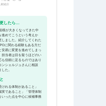
人材紹介
更したら…
業規模が大きくなってきた中
を進めてこうという考えか
更しました。紹介してくれた
IPOに関わる経験もある方だ
と安易に変更を進めてしまっ
。担当者は目を疑うほどのい
応も信頼に足るものではあり
コンシェルジュさんに相談
ました。
と
受けれる体制があること」
誠実であること」「管理体制
ういった点を中心に候補事務
。