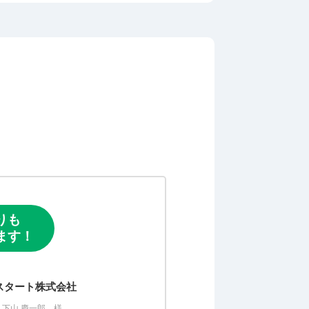
りも
ます！
スタート株式会社
下山 慶一郎 様