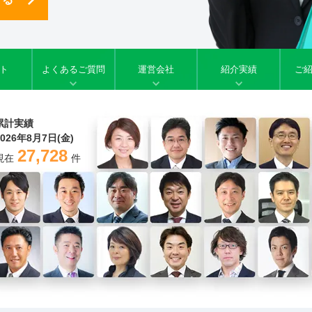
ト
よくあるご質問
運営会社
紹介実績
ご
累計実績
2026年8月7日(金)
27,728
現在
件