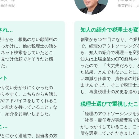
 歯科医院
事業内容 
され…
知人の紹介で税理士を変
理士から、根拠のない顧問料の
創業から12年目になり、企
きっかけに、他の税理士の話を
で、経理のアウトソーシング
。ネット検索をしていたとこ
ら、知人の紹介で税理士を変
を見つけ信頼できそうだと感
知人は上場企業のCFO経験や
した。
ったので、「大丈夫だろう」
た結果、とんでもないことに
ント
い加減な仕事で、責任者の対
ませんでした。そこで税理士
かり使い分かりにくかったの
し、再度税理士の変更を進め
かりやすく、こちらからも話し
案やアドバイスをしてくれるこ
税理士選びで重視したこ
ョン能力を持っていること」な
て、紹介をお願いしました。
「経理のアウトソーシングを
「社長・責任者が実績豊富で
と…
がしっかりしていること」こ
所を選定していただきました
がとにかく迅速で、担当者の方