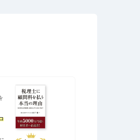
を
コ
に