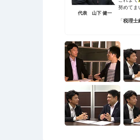
努めてま
代表 山下 健一
「
税理士