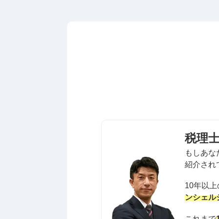
税理
もしあな
紹介され
10年以
ンシェル
これまで