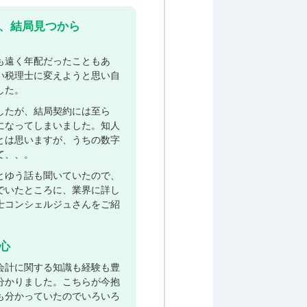
、結局見つから
も遠く年配だったこともあ
い税理士に変えようと思い自
した。
したが、結局契約には至ら
になってしまいました。知人
とは思いますが、うちの数字
て、、。
とゆう話も聞いていたので、
でいたところに、業界に詳し
士コンシェルジュさんをご紹
心
会計に関する知識も経験も豊
分かりました。こちらが今抱
も分かっていたのでいろいろ