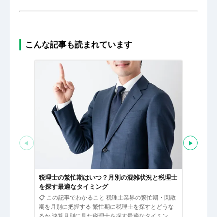
こんな記事も読まれています
◀
▶
税理士と
る経営者
税理士の繁忙期はいつ？月別の混雑状況と税理士
📋 この
を探す最適なタイミング
ための経営
📋 この記事でわかること 税理士業界の繁忙期・閑散
として接す
期を月別に把握する 繁忙期に税理士を探すとどうな
のサービス
るか 決算月別に見た税理士を探す最適なタイミング