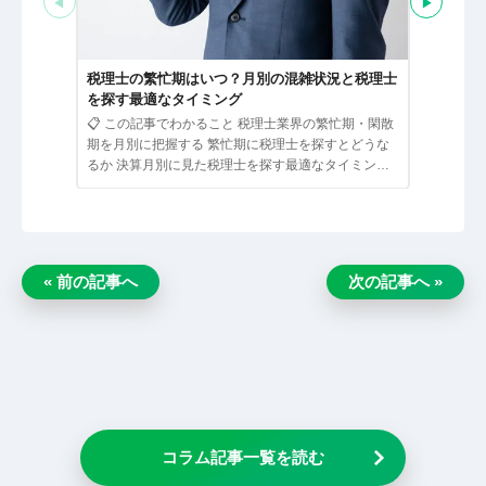
◀
▶
税理士と
る経営者
税理士の繁忙期はいつ？月別の混雑状況と税理士
📋 この
を探す最適なタイミング
ための経営
📋 この記事でわかること 税理士業界の繁忙期・閑散
として接す
期を月別に把握する 繁忙期に税理士を探すとどうな
のサービス
るか 決算月別に見た税理士を探す最適なタイミング
繁忙期でも相…
« 前の記事へ
次の記事へ »
コラム記事一覧を読む