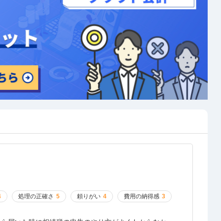
4
処理の正確さ
5
頼りがい
4
費用の納得感
3