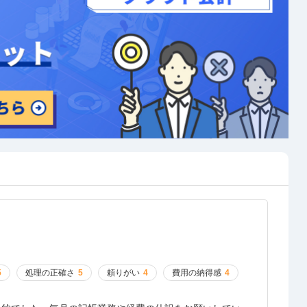
5
処理の正確さ
5
頼りがい
4
費用の納得感
4