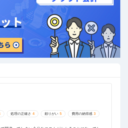
4
処理の正確さ
4
頼りがい
5
費用の納得感
3