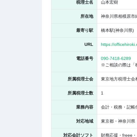
税理士名
山本宏樹
所在地
神奈川県相模原市緑区
最寄り駅
橋本駅(神奈川県)
URL
https://officehiroki
電話番号
090-7418-6289
※ご相談の際は「
所属税理士会
東京地方税理士会
所属税理士数
1
業務内容
会計・税務・記帳
対応地域
東京都・神奈川県
対応会計ソフト
財務応援・free