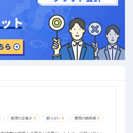
5
処理の正確さ
5
頼りがい
5
費用の納得感
4