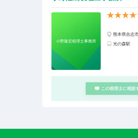
熊本県合志市幾
小野隆宏税理士事務所
光の森駅
この税理士に相談