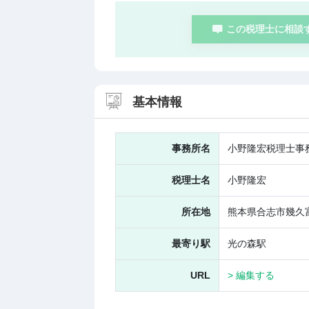
この税理士に相談
基本情報
事務所名
小野隆宏税理士事
税理士名
小野隆宏
所在地
熊本県合志市幾久富1
最寄り駅
光の森駅
URL
> 編集する