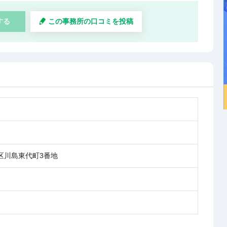
する
この事務所の口コミを投稿
区川島東代町3番地