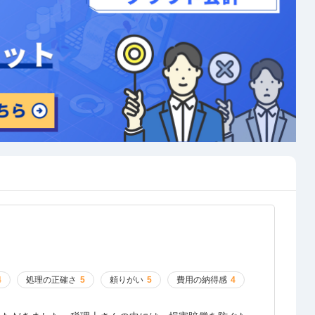
4
処理の正確さ
5
頼りがい
5
費用の納得感
4