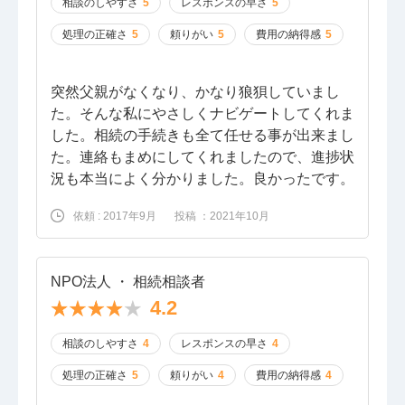
相談のしやすさ
5
レスポンスの早さ
5
処理の正確さ
5
頼りがい
5
費用の納得感
5
突然父親がなくなり、かなり狼狽していまし
た。そんな私にやさしくナビゲートしてくれま
した。相続の手続きも全て任せる事が出来まし
た。連絡もまめにしてくれましたので、進捗状
況も本当によく分かりました。良かったです。
依頼 : 2017年9月
投稿 ：2021年10月
NPO法人 ・ 相続相談者
4.2
相談のしやすさ
4
レスポンスの早さ
4
処理の正確さ
5
頼りがい
4
費用の納得感
4