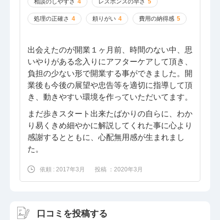
相談のしやすさ
4
レスポンスの早さ
5
処理の正確さ
4
頼りがい
4
費用の納得感
5
出会えたのが開業１ヶ月前、時間のない中、思
いやりがある念入りにアフターケアして頂き、
負担の少ない形で開業する事ができました。開
業後も今後の展望や忠告等を適切に指導して頂
き、動きやすい環境を作っていただいてます。
まだ歩きスタート出来たばかりの自らに、わか
り易くきめ細やかに解説してくれた事に心より
感謝するとともに、心配無用感が生まれまし
た。
依頼 : 2017年3月
投稿 ：2020年3月
口コミを投稿する