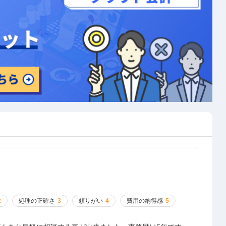
2
処理の正確さ
3
頼りがい
4
費用の納得感
5