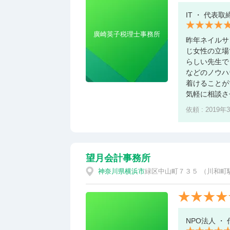
IT ・ 代表取
廣崎英子税理士事務所
昨年ネイルサ
じ女性の立場
らしい先生で
などのノウハ
着けることが
気軽に相談さ
依頼 : 2019年
望月会計事務所
神奈川県
横浜市
緑区中山町７３５ （川和町
NPO法人 ・