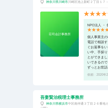
神奈川県
川崎市
川崎区池上新町２丁目１７－
NPO法人 ・
荘司会計事務所
個人事業主の
電話で相談す
ぐお返事をい
い中、手探り
とができまし
いできるので
ずっとお世話
依頼 : 2020年
吾妻賢治税理士事務所
神奈川県
横浜市
中区南仲通３丁目２６番地