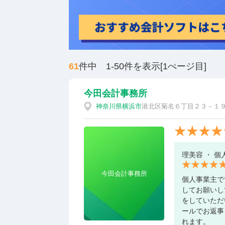
61
件中 1-50件を表示[1ぺージ目]
今田会計事務所
神奈川県
横浜市
港北区菊名６丁目２３－１９
理美容 ・ 個
今田会計事務所
個人事業主で
してお願いし
をしていただ
ールでお返事
れます。