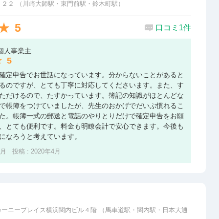
２２ （川崎大師駅・東門前駅・鈴木町駅）
5
口コミ1件
 個人事業主
5
確定申告でお世話になっています。分からないことがあると
るのですが、とても丁寧に対応してくださいます。また、す
ただけるので、たすかっています。簿記の知識がほとんどな
で帳簿をつけていましたが、先生のおかげでだいぶ慣れるこ
た。帳簿一式の郵送と電話のやりとりだけで確定申告をお願
、とても便利です。料金も明瞭会計で安心できます。今後も
になろうと考えています。
2月 投稿 : 2020年4月
カーニープレイス横浜関内ビル４階 （馬車道駅・関内駅・日本大通