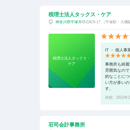
税理士法人タックス・ケア
神奈川県
平塚市
明石町8-17 （平塚駅・大磯
IT ・ 個人事
税理士法人タックス・
ケア
事務所も綺麗
雰囲気なので
的なことにつ
い方が多いの
す。
依頼 : 2022年
荘司会計事務所