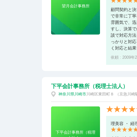
望月会計事務所
顧問契約と決
で非常に丁寧
雰囲気で、迅
すし、決算で
談で対応方法
っかりと対応
く対応と結果
依頼 : 2009年
下平会計事務所（税理士法人）
神奈川県
川崎市
川崎区東田町８ （京急川崎
理美容 ・ 経
下平会計事務所（税理