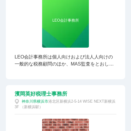
LEO会計事務所
LEO会計事務所は個人向けおよび法人人向けの
一般的な税務顧問のほか、MAS監査をとおし
て、経営に関する幅広いアドバイザリーも手が
けている事務所です。また、代表の税理士自身
が法人を設立して不動産賃貸業を経営している
ことから、個人の不動産投資家や不動産賃貸業
濱岡英好税理士事務所
の法人の税金相談・確定申告をサポートしてい
神奈川県
横浜市
港北区新横浜2-5-14 WISE NEXT新横浜
ます。不動産賃貸業では原則、決算申告料金の
3F （新横浜駅）
みで、月次顧問料が不要となることもポイント
です。