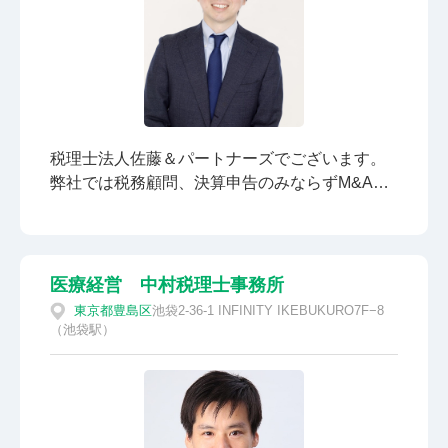
やFreeeのようなクラウド会計から、情報共有ツ
ールとしてのChatWorkやZOOM、Dropboxなど
にも対応しております。 無駄な節税よりも、お
金を残す経営をサポートします。 必要以上に節
税することは、その分資金はなくなります。適
度な節税は重要ですが、過度の節税は経営基盤
税理士法人佐藤＆パートナーズでございます。
を揺るがしかねません。私が見てきた成長する
弊社では税務顧問、決算申告のみならずM&Aや
企業は、税金をしっかり納めて、資金もしっか
事業承継、経理代行や補助金申請など多種多様
り蓄えている企業が多いです。 自計化・業務効
な業務を行っております。 在籍スタッフの年齢
率化をサポートします。 当事務所では、半永久
も若く、スピード感のある事務所です。 レスポ
的に記帳代行を請け負うことを想定していませ
ンスやIT化の取り組みを重視しております。 お
ん。なぜなら自社で記帳を行うことにより、
医療経営 中村税理士事務所
気軽にご相談ください。
日々のお金の流れや営業成績などの重要な情報
東京都
豊島区
池袋2-36-1 INFINITY IKEBUKURO7F−8
をリアルに掴むことができるからです。会計事
（池袋駅）
務所が作る試算表は、報告する時点で、過去数
値です。私はその過去の数値をベースに、現状
や将来の数値について、打合せをすることの方
が、有用だと感じています。 常に経営者様の立