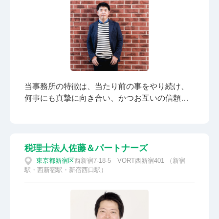
当事務所の特徴は、当たり前の事をやり続け、
何事にも真摯に向き合い、かつお互いの信頼関
係が保てる事務所だというところです。このこ
とは、例えば、以下のようなことからも実現さ
れます。 担当変更はありません。代表税理士が
すべて対応します。 「担当がコロコロ変わる」
税理士法人佐藤＆パートナーズ
「新人の担当者で頼りない」といったお悩みご
東京都
新宿区
西新宿7-18-5 VORT西新宿401 （新宿
ざいませんか。当事務所は、税理士の濱岡が責
駅・西新宿駅・新宿西口駅）
任をもって対応いたしますので、担当変更する
こともございません。 クラウド会計にも柔軟に
対応 業務効率化に関連し、新しい技術やサービ
スに積極的に取り組みます。マネーフォワード