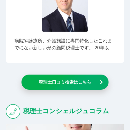
場にたった同じ目線で一緒に考えます。 税理士
は専門職ではありますが、偉いわけではありま
せん。私は、常に経営者様と同じ立場・目線
で、一緒に考えていきます。わかりにくい専門
用語は必要ありません。周りになんと言われよ
うと、経営者様にとっての最善が、私の最善だ
病院や診療所、介護施設に専門特化したこれま
からです。 税務調査時において、納税者の主張
でにない新しい形の顧問税理士です。 20年以上
をしっかり代弁致します。
の間、医療経営に専門特化した税理士として活
動し、専門的な知恵やノウハウを蓄積してまい
りました。 今では、各医療経営団体にて理事等
を務め、医療経営の専門誌での連載、セミナー
税理士口コミ検索はこちら
等のご依頼を多数いただくようになりました。
そんな代表税理士自身が担当させていただきま
すので、ご安心ください。 その分、お値段は
少々高くなるかもしれませんが、「頼りになる
税理士コンシェルジュコラム
専門家にしっかり相談したいし、しっかり見て
ほしい」という先生方と仲良くさせていただい
ております。 こうした事業コンセプトに共感し