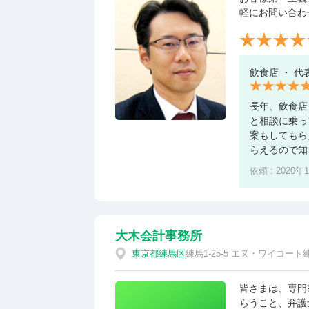
軽にお問い合わ
飲食店 ・ 代
長年、飲食店
と相談に乗っ
案もしてもら
らえるので知
依頼 : 2020年
大木会計事務所
東京都
練馬区
練馬1-25-5 エヌ・ワイコート
皆さまは、専門
らうこと、弁護