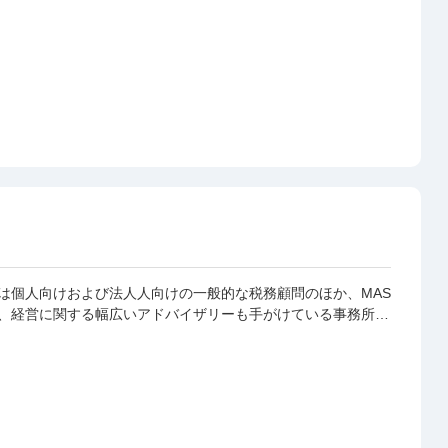
は会計事務所（公認会計士や税理士）には何を望んでいます
税務申告をはじめとした税務処理や節税方法、会計記帳がある
 でも、それだけではないと思います。 どうしたらもっと売上
？資金繰りを安定させたい！人手不足が深刻だ…、といったお
ってもらいたいと思う方が多くいらっしゃると思います。 当
ネスのお悩みを抱える中小企業の経営者様に寄り添い、なんで
ジネスパートナーとなり得る会計事務所として、ビジネスのお
たします。 どうぞお気軽にお問合せくださいま
所は個人向けおよび法人人向けの一般的な税務顧問のほか、MAS
、経営に関する幅広いアドバイザリーも手がけている事務所で
の税理士自身が法人を設立して不動産賃貸業を経営しているこ
不動産投資家や不動産賃貸業の法人の税金相談・確定申告をサ
す。不動産賃貸業では原則、決算申告料金のみで、月次顧問料
ともポイントです。