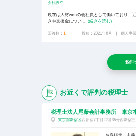
会社設立
現在は人材webの会社員として働いており、
きや支援金につい ...
(続きを読む)
回答数：
1
投稿：2021年8月 | 個人事
税理
お近くで評判の税理士
税理士法人尾藤会計事務所 東京
東京都
新宿区
西新宿7丁目22番35号西新宿三
お客様第一主義