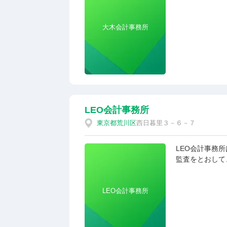
ます。 それで
か？もちろん、
大木会計事務所
かと思います。
を上げられるか
悩み・相談にの
事務所は、ビジ
も相談できるビ
悩みを解決するお手伝いをい
せ。
LEO会計事務所
東京都
荒川区
西日暮里３－６－７
LEO会計事務
監査をとおして
す。また、代表
とから、個人の
LEO会計事務所
ポートしていま
が不要となるこ