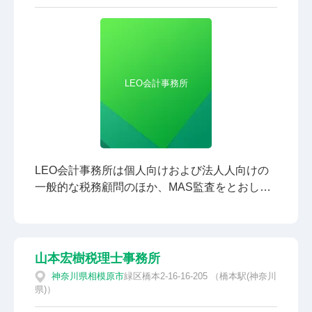
それだけではないと思います。 どうしたらもっ
と売上を上げられるか？資金繰りを安定させた
い！人手不足が深刻だ…、といったお悩み・相
談にのってもらいたいと思う方が多くいらっし
ゃると思います。 当事務所は、ビジネスのお悩
LEO会計事務所
みを抱える中小企業の経営者様に寄り添い、な
んでも相談できるビジネスパートナーとなり得
る会計事務所として、ビジネスのお悩みを解決
するお手伝いをいたします。 どうぞお気軽にお
問合せくださいませ。
LEO会計事務所は個人向けおよび法人人向けの
一般的な税務顧問のほか、MAS監査をとおし
て、経営に関する幅広いアドバイザリーも手が
けている事務所です。また、代表の税理士自身
が法人を設立して不動産賃貸業を経営している
ことから、個人の不動産投資家や不動産賃貸業
山本宏樹税理士事務所
の法人の税金相談・確定申告をサポートしてい
神奈川県
相模原市
緑区橋本2-16-16-205 （橋本駅(神奈川
ます。不動産賃貸業では原則、決算申告料金の
県)）
みで、月次顧問料が不要となることもポイント