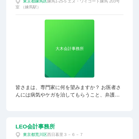
東京都
練馬区
練馬1-25-5 エヌ・ワイコート練馬 203号
室 （練馬駅）
大木会計事務所
皆さまは、専門家に何を望みますか？ お医者さ
んには病気やケガを治してもらうこと、弁護士
さんには法律問題を解決してもらうこと、等々
を望むと思います。 それでは会計事務所（公認
会計士や税理士）には何を望んでいますか？も
ちろん、税務申告をはじめとした税務処理や節
LEO会計事務所
税方法、会計記帳があるかと思います。 でも、
東京都
荒川区
西日暮里３－６－７