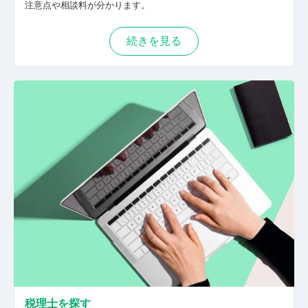
注意点や相談料が分かります。
が、有用だと感じています。 常に経営者様の立
場にたった同じ目線で一緒に考えます。 税理士
は専門職ではありますが、偉いわけではありま
続きを見る
せん。私は、常に経営者様と同じ立場・目線
で、一緒に考えていきます。わかりにくい専門
用語は必要ありません。周りになんと言われよ
うと、経営者様にとっての最善が、私の最善だ
からです。 税務調査時において、納税者の主張
をしっかり代弁致します。
税理士を探す