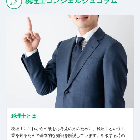
税理士コンシェルジュコラム
対応 業務効率化に関連し、新しい技術やサービ
スに積極的に取り組みます。マネーフォワード
やFreeeのようなクラウド会計から、情報共有ツ
ールとしてのChatWorkやZOOM、Dropboxなど
にも対応しております。 無駄な節税よりも、お
金を残す経営をサポートします。 必要以上に節
税することは、その分資金はなくなります。適
度な節税は重要ですが、過度の節税は経営基盤
を揺るがしかねません。私が見てきた成長する
企業は、税金をしっかり納めて、資金もしっか
り蓄えている企業が多いです。 自計化・業務効
率化をサポートします。 当事務所では、半永久
的に記帳代行を請け負うことを想定していませ
ん。なぜなら自社で記帳を行うことにより、
日々のお金の流れや営業成績などの重要な情報
をリアルに掴むことができるからです。会計事
税理士とは
務所が作る試算表は、報告する時点で、過去数
値です。私はその過去の数値をベースに、現状
税理士にこれから相談をお考えの方のために、税理士という士
や将来の数値について、打合せをすることの方
業を知るための基本的な知識を解説しています。相談する時の