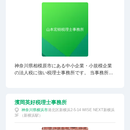
です。
山本宏樹税理士事務所
神奈川県相模原市にある中小企業・小規模企業
の法人税に強い税理士事務所です。 当事務所は
経験豊富な税理士本人が直接ご対応します。 顧
問契約をして頂いたお客様には、予算管理と納
税予測を行い、経営をサポートします。 お客様
に安心・信頼していただけるように、常に誠
濱岡英好税理士事務所
実・丁寧な対応を心がけております。
神奈川県
横浜市
港北区新横浜2-5-14 WISE NEXT新横浜
3F （新横浜駅）