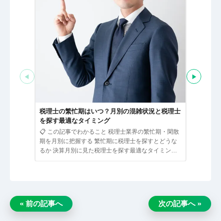
◀
▶
税理士と
る経営者
税理士の繁忙期はいつ？月別の混雑状況と税理士
📋 この
を探す最適なタイミング
ための経営
📋 この記事でわかること 税理士業界の繁忙期・閑散
として接す
期を月別に把握する 繁忙期に税理士を探すとどうな
のサービス
るか 決算月別に見た税理士を探す最適なタイミング
繁忙期でも相…
« 前の記事へ
次の記事へ »