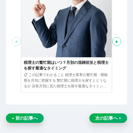
◀
▶
税理士へ
ト相談の
税理士の繁忙期はいつ？月別の混雑状況と税理士
📋 この
を探す最適なタイミング
ット相談の
📋 この記事でわかること 税理士業界の繁忙期・閑散
顧問契約な
期を月別に把握する 繁忙期に税理士を探すとどうな
ケース 無
るか 決算月別に見た税理士を探す最適なタイミング
繁忙期でも相…
« 前の記事へ
次の記事へ »