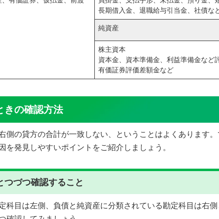
産、有価証券、仮払金、前渡
買掛金、支払手形、未払金、預り金、
長期借入金、退職給与引当金、社債な
純資産
株主資本
資本金、資本準備金、利益準備金など
有価証券評価差額金など
ときの確認方法
右側の貸方の合計が一致しない、ということはよくあります。
因を発見しやすいポイントをご紹介しましょう。
とつづつ確認すること
定科目は左側、負債と純資産に分類されている勘定科目は右側
つ確認してみましょう。