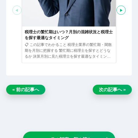
◀
▶
税理士と
る経営者
税理士の繁忙期はいつ？月別の混雑状況と税理士
📋 この
を探す最適なタイミング
ための経営
📋 この記事でわかること 税理士業界の繁忙期・閑散
として接す
期を月別に把握する 繁忙期に税理士を探すとどうな
のサービス
るか 決算月別に見た税理士を探す最適なタイミング
繁忙期でも相…
« 前の記事へ
次の記事へ »