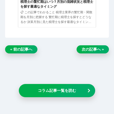
税理士の繁忙期はいつ？月別の混雑状況と税理士
📋 この
を探す最適なタイミング
ための経営
📋 この記事でわかること 税理士業界の繁忙期・閑散
として接す
期を月別に把握する 繁忙期に税理士を探すとどうな
のサービス
るか 決算月別に見た税理士を探す最適なタイミング
繁忙期でも相…
« 前の記事へ
次の記事へ »
コラム記事一覧を読む