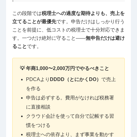
この段階では
税理士への過度な期待よりも、売上を
立てることが最優先
です。申告だけはしっかり行う
ことを前提に、低コストの税理士で十分対応できま
す。一つだけ絶対に守ること——
無申告だけは避け
ること
です。
💡 年商1,000〜2,000万円でやるべきこと
PDCAより
DDDD（とにかくDO）
で売上
を作る
申告は必ずする。費用がなければ税務署
に直接相談
クラウド会計を使って自分で記帳する習
慣をつける
税理士への依存より、まず事業を動かす