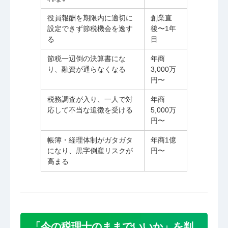
役員報酬を期限内に適切に
創業直
設定できず節税機会を逸す
後〜1年
る
目
節税一辺倒の決算書にな
年商
り、融資が通らなくなる
3,000万
円〜
税務調査が入り、一人で対
年商
応して不当な追徴を受ける
5,000万
円〜
帳簿・経理体制がガタガタ
年商1億
になり、黒字倒産リスクが
円〜
高まる
「今の税理士のままでいいか」を判