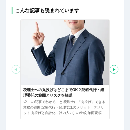
こんな記事も読まれています
◀
▶
税理士の顧
金の仕組
税理士への丸投げはどこまでOK？記帳代行・経
この記事で
理委託の範囲とリスクを解説
くらが相場
📋 この記事でわかること 税理士に「丸投げ」できる
の判断基準
業務の範囲 記帳代行・経理委託のメリット・デメリ
ク 年商5,0
ット 丸投げと自計化（社内入力）の比較 年商規模別
に見た最適な…