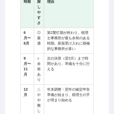
時期
探
理由
し
や
す
さ
6
◎
第2繁忙期が終わり、税理
月〜
最
士事務所が最も余裕のある
8月
適
時期。新規受け入れに積極
的な事務所が多い
9
○
次の決算（翌3月）まで時
月〜
余
間があり、準備を十分に行
11
裕
える
月
あ
り
12
△
年末調整・翌年の確定申告
月
や
準備が始まり、税理士の手
や
が埋まり始める
難
し