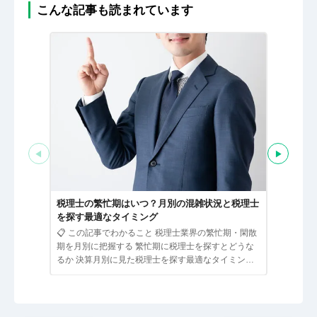
こんな記事も読まれています
◀
▶
税理士と
る経営者
税理士の繁忙期はいつ？月別の混雑状況と税理士
📋 この
を探す最適なタイミング
ための経営
📋 この記事でわかること 税理士業界の繁忙期・閑散
として接す
期を月別に把握する 繁忙期に税理士を探すとどうな
のサービス
るか 決算月別に見た税理士を探す最適なタイミング
繁忙期でも相…