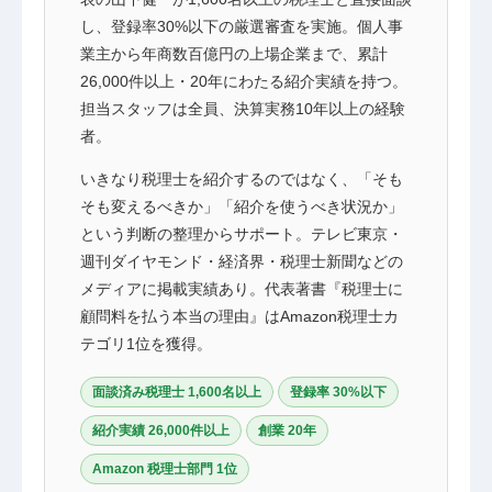
し、登録率30%以下の厳選審査を実施。個人事
業主から年商数百億円の上場企業まで、累計
26,000件以上・20年にわたる紹介実績を持つ。
担当スタッフは全員、決算実務10年以上の経験
者。
いきなり税理士を紹介するのではなく、「そも
そも変えるべきか」「紹介を使うべき状況か」
という判断の整理からサポート。テレビ東京・
週刊ダイヤモンド・経済界・税理士新聞などの
メディアに掲載実績あり。代表著書『税理士に
顧問料を払う本当の理由』はAmazon税理士カ
テゴリ1位を獲得。
面談済み税理士 1,600名以上
登録率 30%以下
紹介実績 26,000件以上
創業 20年
Amazon 税理士部門 1位