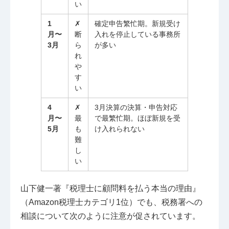
い
1
✗
確定申告繁忙期。新規受け
月〜
断
入れを停止している事務所
3月
ら
が多い
れ
や
す
い
4
✗
3月決算の決算・申告対応
月〜
最
で最繁忙期。ほぼ新規を受
5月
も
け入れられない
難
し
い
山下健一著『税理士に顧問料を払う本当の理由』
（Amazon税理士カテゴリ1位）でも、税務署への
相談について次のように注意が促されています。