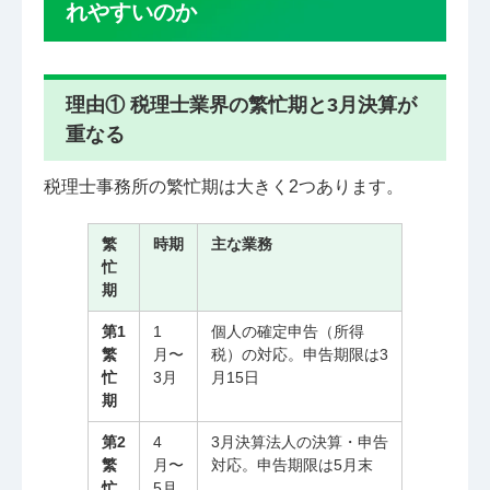
れやすいのか
理由① 税理士業界の繁忙期と3月決算が
重なる
税理士事務所の繁忙期は大きく2つあります。
繁
時期
主な業務
忙
期
第1
1
個人の確定申告（所得
繁
月〜
税）の対応。申告期限は3
忙
3月
月15日
期
第2
4
3月決算法人の決算・申告
繁
月〜
対応。申告期限は5月末
忙
5月